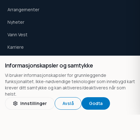
Arrangementer
Nyheter
Vann Vest
Karriere
Kontakt
Informasjonskapsler og samtykke
Vi bruker informasjonskapsler for grunnleggende
funksjonalitet. Ikke-nødvendige teknologier som innebygd kart
TJENESTER
krever ditt samtykke og kan aktiveres/deaktiveres når som
Akkreditert prøvetaking
helst.
Miljø
Innstillinger
Avslå
Godta
Beredskap
Dammer