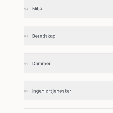
Miljø
02
Beredskap
03
Dammer
04
Ingeniørtjenester
05