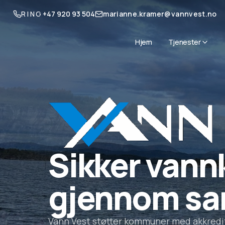
RING
+47 920 93 504
marianne.kramer@vannvest.no
Hjem
Tjenester
Akkreditert prøvetaking
Forurensningsforskriftens § 14-11 fastsetter krav om at
prøvetaking ved avløpsrenseanlegg underlagt kapittel 
Kravet gjelder anlegg i tettbygde strøk med samlet bel
personenheter (PE) til sjøresipient eller minst 2 000 PE t
elvemunning. Statsforvalteren har tilsynsansvar for di
Miljø
Sikker vann
Vann Vest bistår kommunane med koordinering, utformi
miljøundersøkingar.
gjennom sa
Beredskap
Vann Vest stiller kompetansen sin til rådvelde for alle
med å utarbeide ROS-analysar og beredskapsplanar, o
beredskapsøvingar i vassforsyninga, i tråd med krava i § 
Vann Vest støtter kommuner med akkredi