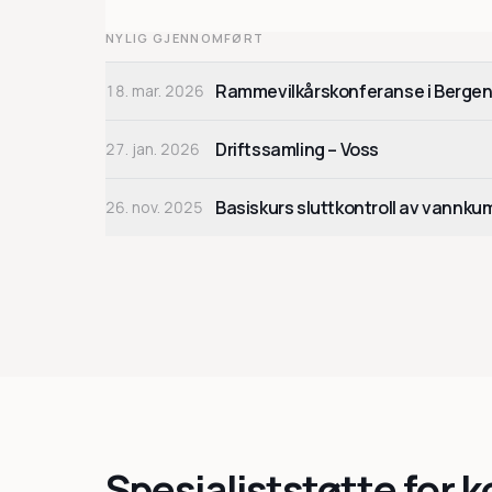
NYLIG GJENNOMFØRT
Rammevilkårskonferanse i Berge
18. mar. 2026
Driftssamling – Voss
27. jan. 2026
Basiskurs sluttkontroll av vannk
26. nov. 2025
Spesialiststøtte for 