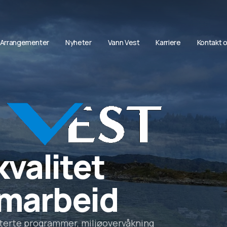
Arrangementer
Nyheter
Vann Vest
Karriere
Kontakt 
 foretak som gjennomfører
14 må inneha akkreditering.
astning på mer enn 10 000
il ferskvannsresipient eller
sse anleggene.
kvalitet
ng og oppfølging av
marbeid
 eigarkommunane og hjelper
g med å gjennomføre
11 i Drikkevassforskrifta.
terte programmer, miljøovervåkning