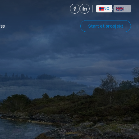
/
NO
EN
oss
Start et prosjekt