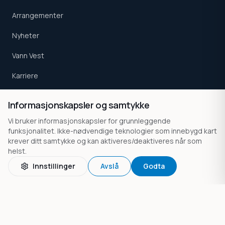
Arrangementer
Nyheter
Vann Vest
Karriere
Kontakt
Informasjonskapsler og samtykke
Vi bruker informasjonskapsler for grunnleggende
funksjonalitet. Ikke-nødvendige teknologier som innebygd kart
TJENESTER
krever ditt samtykke og kan aktiveres/deaktiveres når som
Akkreditert prøvetaking
helst.
Miljø
Innstillinger
Avslå
Godta
Beredskap
Dammer